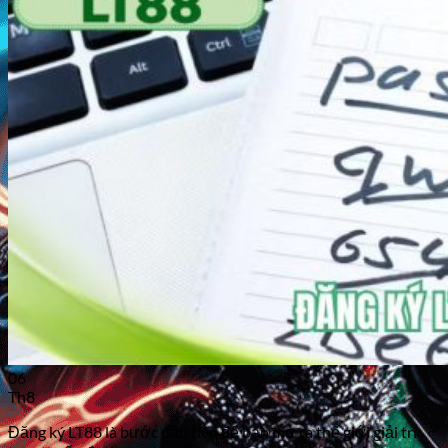
06
Th8
Đăng ký LT88 là bước đầu tiên để bạn mở ra thế giới giải trí