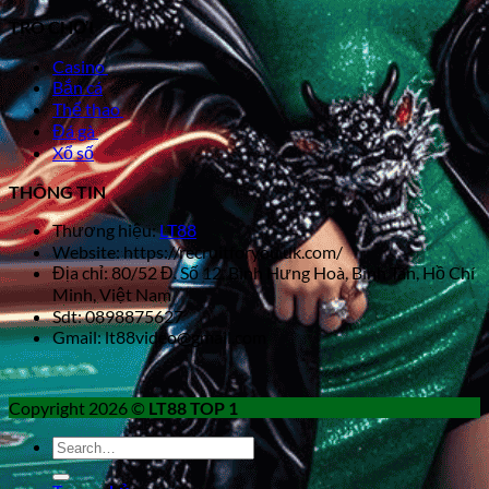
TRÒ CHƠI
Casino
Bắn cá
Thể thao
Đá gà
Xổ số
THÔNG TIN
Thương hiệu:
LT88
Website: https://recruitforyou.uk.com/
Địa chỉ:
80/52 Đ. Số 12, Bình Hưng Hoà, Bình Tân, Hồ Chí
Minh, Việt Nam
Sdt:
0898875627
Gmail:
lt88video@gmail.com
Copyright 2026 ©
LT88 TOP 1