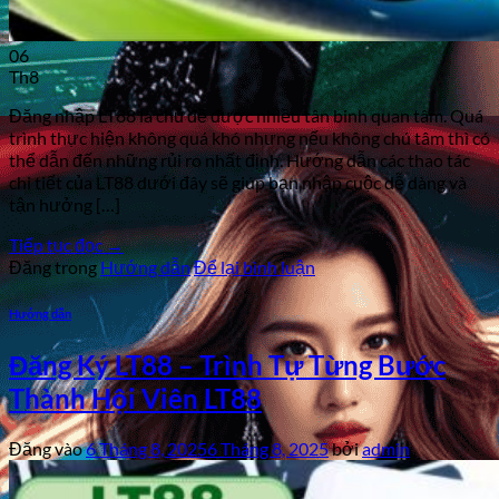
06
Th8
Đăng nhập LT88 là chủ đề được nhiều tân binh quan tâm. Quá
trình thực hiện không quá khó nhưng nếu không chú tâm thì có
thể dẫn đến những rủi ro nhất định. Hướng dẫn các thao tác
chi tiết của LT88 dưới đây sẽ giúp bạn nhập cuộc dễ dàng và
tận hưởng […]
Tiếp tục đọc
→
Đăng trong
Hướng dẫn
Để lại bình luận
Hướng dẫn
Đăng Ký LT88 – Trình Tự Từng Bước
Thành Hội Viên LT88
Đăng vào
6 Tháng 8, 2025
6 Tháng 8, 2025
bởi
admin