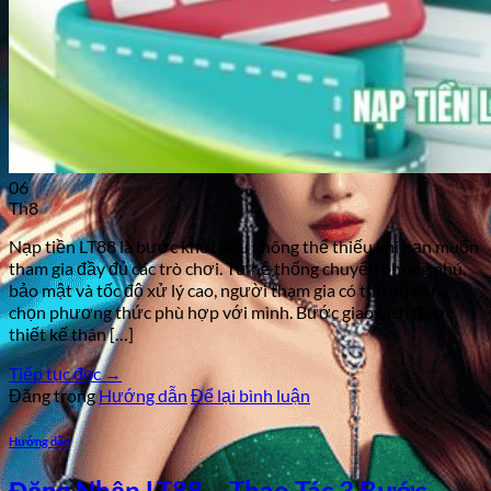
06
Th8
Nạp tiền LT88 là bước khởi đầu không thể thiếu khi bạn muốn
tham gia đầy đủ các trò chơi. Từ hệ thống chuyển phong phú,
bảo mật và tốc độ xử lý cao, người tham gia có thể dễ dàng
chọn phương thức phù hợp với mình. Bước giao dịch được
thiết kế thân […]
Tiếp tục đọc
→
Đăng trong
Hướng dẫn
Để lại bình luận
Hướng dẫn
Đăng Nhập LT88 – Thao Tác 3 Bước