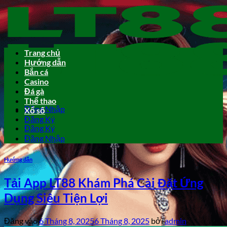
Bỏ
qua
nội
dung
Trang chủ
Hướng dẫn
Bắn cá
Casino
Đá gà
Thể thao
Đăng Nhập
Xổ số
Đăng Ký
Đăng Ký
Đăng Nhập
Hướng dẫn
Tải App LT88 Khám Phá Cài Đặt Ứng
Dụng Siêu Tiện Lợi
Đăng vào
6 Tháng 8, 2025
6 Tháng 8, 2025
bởi
admin