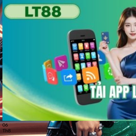
06
Th8