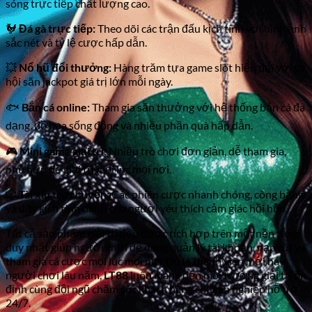
sóng trực tiếp chất lượng cao.
🐓
Đá gà trực tiếp:
Theo dõi các trận đấu kịch tính với hình ảnh
sắc nét và tỷ lệ cược hấp dẫn.
💥
Nổ hũ đổi thưởng:
Hàng trăm tựa game slot hiện đại với cơ
hội săn jackpot giá trị lớn mỗi ngày.
🐟
Bắn cá online:
Tham gia săn thưởng với hệ thống bắn cá đa
dạng, đồ họa sống động và nhiều phần quà hấp dẫn.
🎮
Mini game giải trí:
Nhiều trò chơi đơn giản, dễ tham gia,
phù hợp để giải trí mọi lúc mọi nơi.
🎲
Tài xỉu trực tuyến:
Các phiên cược nhanh chóng, công bằng
và đầy kịch tính dành cho người yêu thích cảm giác hồi hộp.
Tất cả sản phẩm giải trí đều được tích hợp trên một nền tảng
duy nhất giúp người chơi dễ dàng quản lý tài khoản, nạp rút và
tham gia cá cược mọi lúc mọi nơi. Dù là thành viên mới hay
người chơi lâu năm,
LT88
luôn mang đến môi trường giải trí ổn
định cùng đội ngũ chăm sóc khách hàng chuyên nghiệp hỗ trợ
24/7.