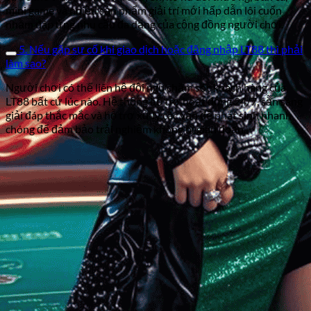
mini game và nhiều sản phẩm giải trí mới hấp dẫn lôi cuốn
nhằm đáp ứng nhu cầu đa dạng của cộng đồng người chơi.
5. Nếu gặp sự cố khi giao dịch hoặc đăng nhập LT88 thì phải
làm sao?
Người chơi có thể liên hệ đội ngũ chăm sóc khách hàng của
LT88 bất cứ lúc nào. Hệ thống hỗ trợ hoạt động 24/7, sẵn sàng
giải đáp thắc mắc và hỗ trợ xử lý các vấn đề phát sinh nhanh
chóng để đảm bảo trải nghiệm không bị gián đoạn.