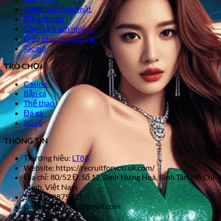
Chính sách bảo mật
Điều khoản
Chơi có trách nhiệm
Giấy phép hoạt động
Tác giả
TRÒ CHƠI
Casino
Bắn cá
Thể thao
Đá gà
Xổ số
THÔNG TIN
Thương hiệu:
LT88
Website: https://recruitforyou.uk.com/
Địa chỉ:
80/52 Đ. Số 12, Bình Hưng Hoà, Bình Tân, Hồ Chí
Minh, Việt Nam
Sdt:
0898875627
Gmail:
lt88video@gmail.com