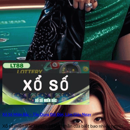
Xổ Số Miền Bắc – Tận Dụng Đổi Đời, Làm Giàu Ngay
Xổ số miền Bắc là món ăn tinh thần của biết bao nhiêu người