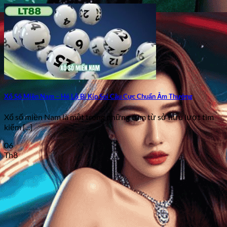
Xổ Số Miền Nam – Hé Lộ Bí Kíp Soi Cầu Cực Chuẩn Ẵm Thưởng
Xổ số miền Nam là một trong những cụm từ sở hữu lượt tìm
kiếm [...]
06
Th8