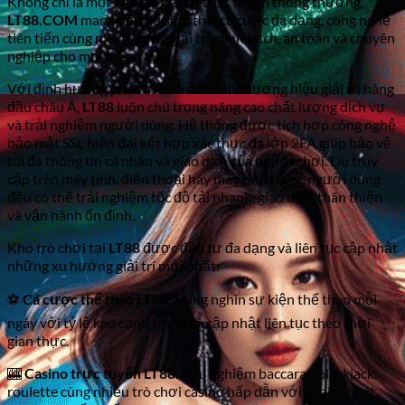
Không chỉ là một nhà cái giải trí trực tuyến thông thường,
LT88.COM
mang đến hệ sinh thái cá cược đa dạng, công nghệ
tiên tiến cùng môi trường giải trí minh bạch, an toàn và chuyên
nghiệp cho mọi thành viên.
Với định hướng phát triển trở thành thương hiệu giải trí hàng
đầu châu Á,
LT88
luôn chú trọng nâng cao chất lượng dịch vụ
và trải nghiệm người dùng. Hệ thống được tích hợp công nghệ
bảo mật SSL hiện đại kết hợp xác thực đa lớp 2FA giúp bảo vệ
tối đa thông tin cá nhân và giao dịch của người chơi. Dù truy
cập trên máy tính, điện thoại hay máy tính bảng, người dùng
đều có thể trải nghiệm tốc độ tải nhanh, giao diện thân thiện
và vận hành ổn định.
Kho trò chơi tại
LT88
được đầu tư đa dạng và liên tục cập nhật
những xu hướng giải trí mới nhất:
⚽
Cá cược thể thao LT88:
Hàng nghìn sự kiện thể thao mỗi
ngày với tỷ lệ kèo cạnh tranh và cập nhật liên tục theo thời
gian thực.
🎰
Casino trực tuyến LT88:
Trải nghiệm baccarat, blackjack,
roulette cùng nhiều trò chơi casino hấp dẫn với dealer phát