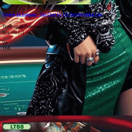
Trường Gà Dakpuer – Sân Chơi Uy Tín Thể Hiện Đẳng Cấp
Trường gà Dakpuer (Đắk Puer) là địa chỉ tổ chức thi đấu chọi
quy mô [...]
06
Th8